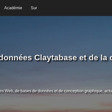
Académie
Sur
données Claytabase et de la
ites Web, de bases de données et de conception graphique, ac