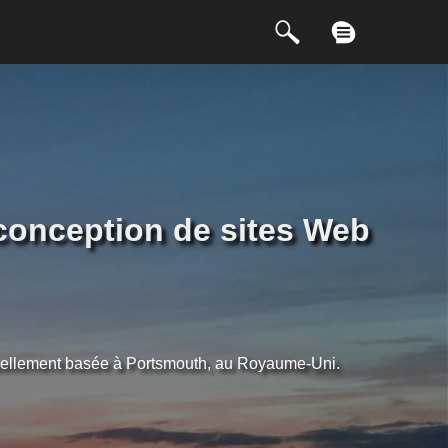
 conception de sites Web
tuellement basée à Portsmouth, au Royaume-Uni.