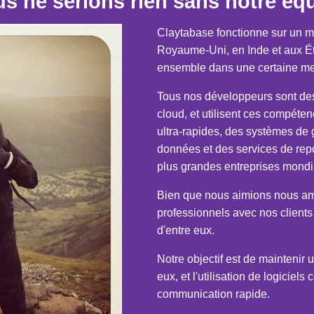
s ne serions rien sans notre éq
Claytabase fonctionne sur un m
Royaume-Uni, en Inde et aux Ét
ensemble dans une certaine mes
Tous nos développeurs sont de
cloud, et utilisent ces compéte
ultra-rapides, des systèmes de 
données et des services de repor
plus grandes entreprises mond
Bien que nous aimions nous amus
professionnels avec nos client
d'entre eux.
Notre objectif est de maintenir u
eux, et l'utilisation de logicie
communication rapide.